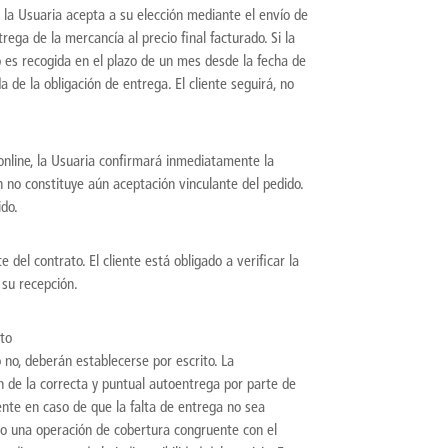
ue la Usuaria acepta a su elección mediante el envío de
ega de la mercancía al precio final facturado. Si la
 es recogida en el plazo de un mes desde la fecha de
a de la obligación de entrega. El cliente seguirá, no
a online, la Usuaria confirmará inmediatamente la
n no constituye aún aceptación vinculante del pedido.
ido.
 del contrato. El cliente está obligado a verificar la
 su recepción.
nto
 no, deberán establecerse por escrito. La
n de la correcta y puntual autoentrega por parte de
ente en caso de que la falta de entrega no sea
ido una operación de cobertura congruente con el