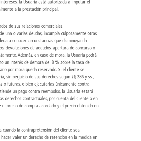
intereses, la Usuaria está autorizada a imputar el
almente a la prestación principal.
ados de sus relaciones comerciales.
o de una o varias deudas, incumpla culposamente otras
 llega a conocer circunstancias que disminuyan la
agos, devoluciones de adeudos, apertura de concurso o
iatamente. Además, en caso de mora, la Usuaria podrá
imo un interés de demora del 8 % sobre la tasa de
año por mora queda reservado. Si el cliente se
a, sin perjuicio de sus derechos según §§ 286 y ss.,
s o futuras, o bien ejecutarlas únicamente contra
atiende un pago contra reembolso, la Usuaria estará
ros derechos contractuales, por cuenta del cliente o en
re el precio de compra acordado y el precio obtenido en
a cuando la contrapretensión del cliente sea
drá hacer valer un derecho de retención en la medida en