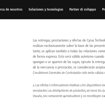
rca de nosotros
Soluciones y tecnologías
Partner di sviluppo
Pr
Las entregas, prestaciones y ofertas de Cyrus Techn
realizan exclusivamente sobre la base de las present
tanto, se aplican también a todas las relaciones com
de forma expresa. Esto será válido asimismo cuando l
opongan o se aparten de las suyas, ejecute la entrega
de la mercancía o prestación, se considerarán acepta
Condiciones Generales de Contratación solo serán válidas m
a. Las ofertas e informaciones relativas a los dispositivos
vinculantes. Las descripciones de productos, así como los d
Usuaria, son meramente aproximativos y no constituyen cara