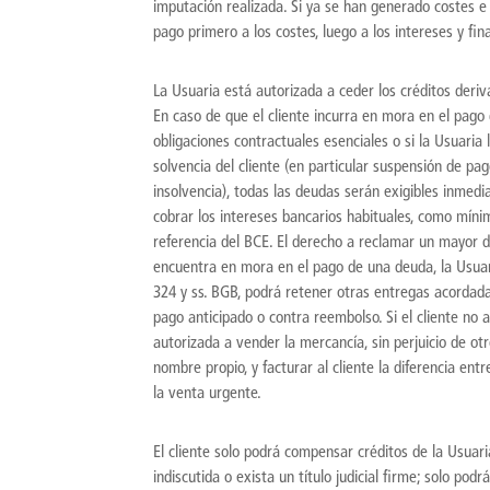
imputación realizada. Si ya se han generado costes e 
pago primero a los costes, luego a los intereses y fin
La Usuaria está autorizada a ceder los créditos deriv
En caso de que el cliente incurra en mora en el pag
obligaciones contractuales esenciales o si la Usuaria
solvencia del cliente (en particular suspensión de p
insolvencia), todas las deudas serán exigibles inmed
cobrar los intereses bancarios habituales, como mín
referencia del BCE. El derecho a reclamar un mayor d
encuentra en mora en el pago de una deuda, la Usuari
324 y ss. BGB, podrá retener otras entregas acordada
pago anticipado o contra reembolso. Si el cliente no 
autorizada a vender la mercancía, sin perjuicio de ot
nombre propio, y facturar al cliente la diferencia ent
la venta urgente.
El cliente solo podrá compensar créditos de la Usuari
indiscutida o exista un título judicial firme; solo po