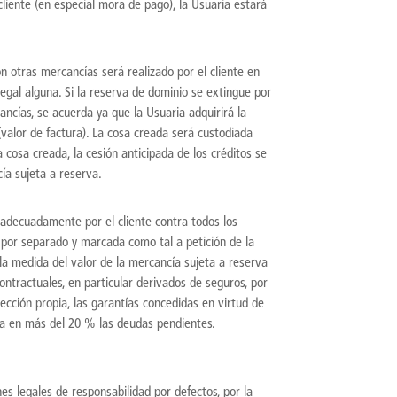
liente (en especial mora de pago), la Usuaria estará
n otras mercancías será realizado por el cliente en
legal alguna. Si la reserva de dominio se extingue por
cías, se acuerda ya que la Usuaria adquirirá la
(valor de factura). La cosa creada será custodiada
 cosa creada, la cesión anticipada de los créditos se
ía sujeta a reserva.
adecuadamente por el cliente contra todos los
 por separado y marcada como tal a petición de la
 la medida del valor de la mercancía sujeta a reserva
contractuales, en particular derivados de seguros, por
lección propia, las garantías concedidas en virtud de
era en más del 20 % las deudas pendientes.
nes legales de responsabilidad por defectos, por la