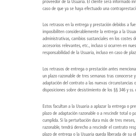
proveedor de la Usuaria. El cliente será informado in
caso de que ya se haya efectuado una contraprestaci
Los retrasos en la entrega y prestación debidos a fu
imposibiliten considerablemente la entrega a la Usuar
administrativas, cambios sustanciales en los costes d
accesorios relevantes, etc., incluso si ocurren en n
responsabilidad de la Usuaria, incluso en caso de pl
Los retrasos de entrega o prestación antes menciona
un plazo razonable de tres semanas tras conocerse y n
adaptación del contrato a las nuevas circunstancias o
disposiciones sobre desistimiento de los §§ 346 y ss.
Estos facultan a la Usuaria a aplazar la entrega o pr
plazo de adaptación razonable o a rescindir total o p
cumplida. Si la perturbación dura más de tres meses,
razonable, tendrá derecho a rescindir el contrato res
plazo de entrega o la Usuaria queda liberada de su ob