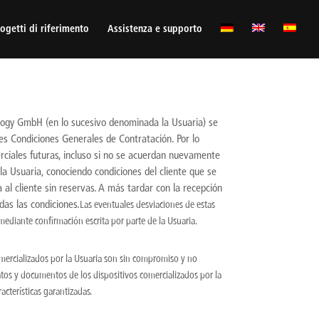
ogetti di riferimento
Assistenza e supporto
ology GmbH (en lo sucesivo denominada la Usuaria) se
es Condiciones Generales de Contratación. Por lo
erciales futuras, incluso si no se acuerdan nuevamente
a Usuaria, conociendo condiciones del cliente que se
 al cliente sin reservas. A más tardar con la recepción
das las condiciones.
Las eventuales desviaciones de estas
ediante confirmación escrita por parte de la Usuaria.
 comercializados por la Usuaria son sin compromiso y no
atos y documentos de los dispositivos comercializados por la
cterísticas garantizadas.